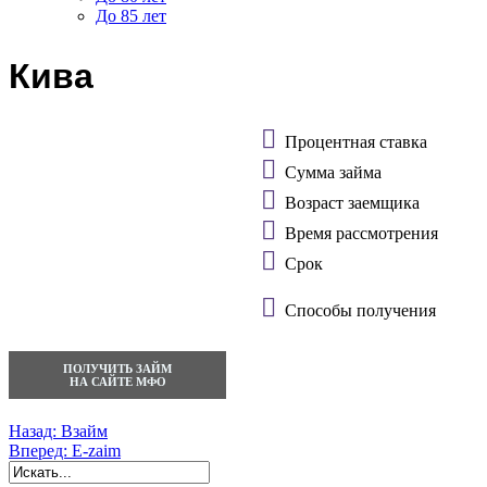
До 85 лет
Кива
Процентная ставка
Сумма займа
Возраст заемщика
Время рассмотрения
Срок
Способы получения
ПОЛУЧИТЬ ЗАЙМ
НА САЙТЕ МФО
Назад:
Взайм
Вперед:
E-zaim