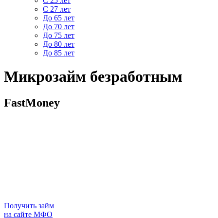
С 25 лет
С 27 лет
До 65 лет
До 70 лет
До 75 лет
До 80 лет
До 85 лет
Микрозайм безработным
FastMoney
Получить займ
на сайте МФО